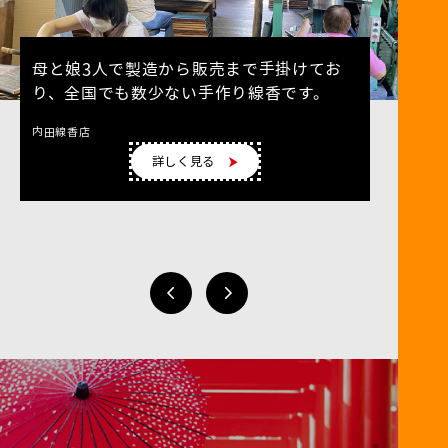
母と娘3人で製造から販売まで手掛けてお
小
り、全国でも数少ない手作り線香です。
地
粉
内田線香店
詳しく見る